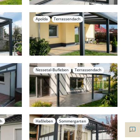
Apolda
Terrassendach
Nessetal-Bufleben
Terrassendach
ch
Haßleben
Sommergarten
chat_info