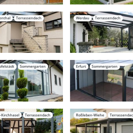
enthal
Terrassendach
Werdau
Terrassendach
felstädt
Sommergarten
Erfurt
Sommergarten
-Kirchhasel
Terrassendach
Roßleben-Wiehe
Terrassenda