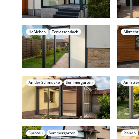
Haßleben
Terrassendach
Albrecht
An der Schmücke
Sommergarten
Am Ette
Sprötau
Sommergarten
Plauen