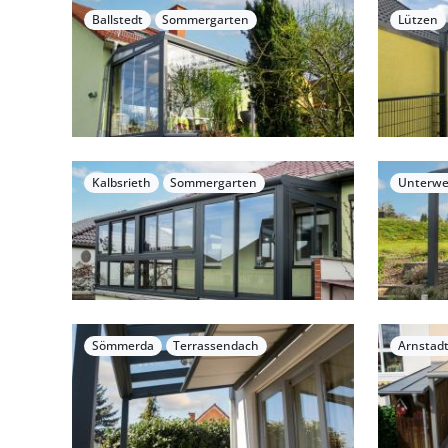
Ballstedt
Sommergarten
Lützen
Kalbsrieth
Sommergarten
Unterwe
Sömmerda
Terrassendach
Arnstad