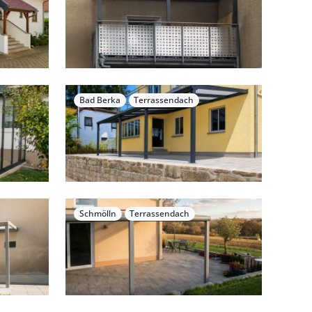
Bad Berka
Terrassendach
Schmölln
Terrassendach