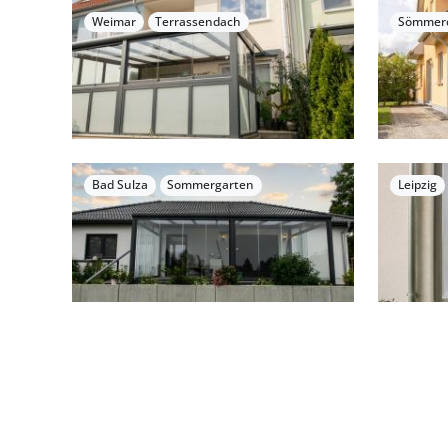
Weimar
Terrassendach
Sömmer
Bad Sulza
Sommergarten
Leipzig