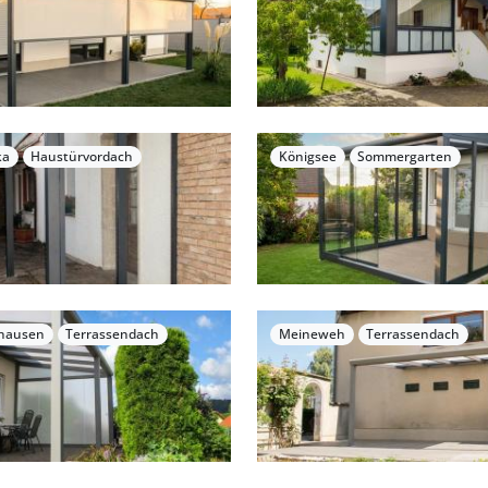
ka
Haustürvordach
Königsee
Sommergarten
hausen
Terrassendach
Meineweh
Terrassendach