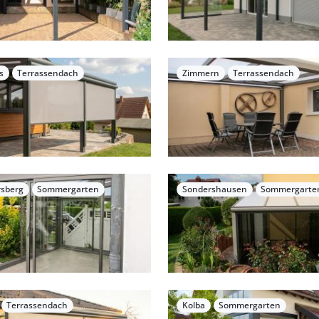
s
Terrassendach
Zimmern
Terrassendach
rsberg
Sommergarten
Sondershausen
Sommergarte
Terrassendach
Kolba
Sommergarten