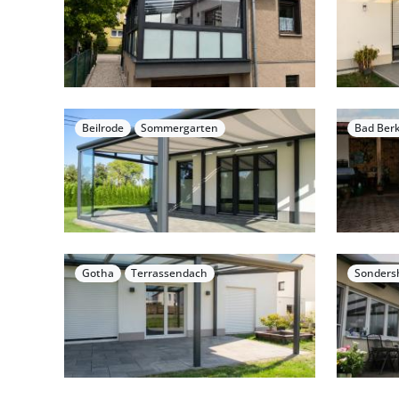
Beilrode
Sommergarten
Bad Ber
Gotha
Terrassendach
Sonders