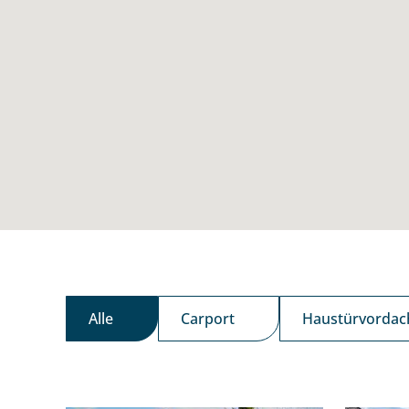
Alle
Carport
Haustürvordac