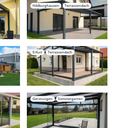
Hildburghausen
Terrassendach
Erfurt
Terrassendach
Gerstungen
Sommergarten