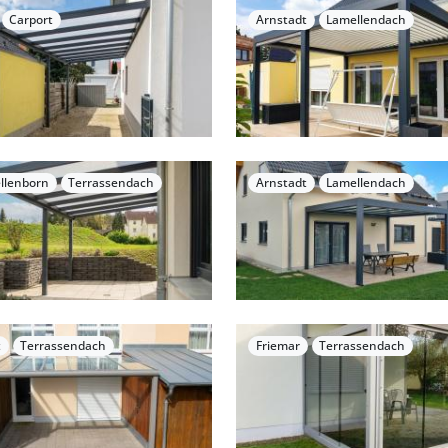
Carport
Arnstadt
Lamellendach
llenborn
Terrassendach
Arnstadt
Lamellendach
t
Terrassendach
Friemar
Terrassendach